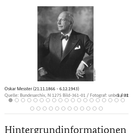
Oskar Messter (21.11.1866 - 6.12.1943)
Sp
31
Quelle: Bundesarchiv, N 1275 Bild-361-01 / Fotograf: unbekannt
1
/
31
Qu
e
Sp
Le
er
Ap
Hintergrundinformationen
Pr