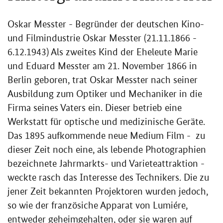
Fi
es
se
Oskar Messter - Begründer der deutschen Kino-
So
und Filmindustrie Oskar Messter (21.11.1866 -
wi
al
6.12.1943) Als zweites Kind der Eheleute Marie
e.
pe
und Eduard Messter am 21. November 1866 in
Ob
Berlin geboren, trat Oskar Messter nach seiner
Pr
Ausbildung zum Optiker und Mechaniker in die
Li
we
Firma seines Vaters ein. Dieser betrieb eine
ha
Werkstatt für optische und medizinische Geräte.
mi
Das 1895 aufkommende neue Medium Film - zu
St
dieser Zeit noch eine, als lebende Photographien
bezeichnete Jahrmarkts- und Varieteattraktion -
weckte rasch das Interesse des Technikers. Die zu
jener Zeit bekannten Projektoren wurden jedoch,
so wie der französiche Apparat von Lumiére,
entweder geheimgehalten, oder sie waren auf