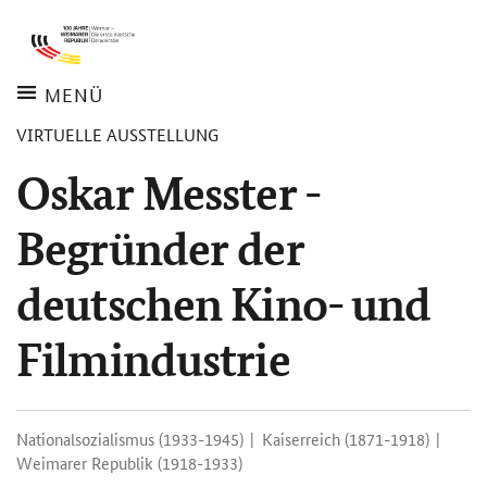
Skipnavigation
Zur
Zur
Zum
Zur
Navigation
Hauptnavigation
Hauptnavigation
Suche
Inhalt
Fußnavigation
MENÜ
Servicemenü
VIRTUELLE AUSSTELLUNG
Oskar Messter -
Begründer der
deutschen Kino- und
Filmindustrie
Nationalsozialismus (1933-1945)
Kaiserreich (1871-1918)
Weimarer Republik (1918-1933)